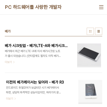
본문 바로가기
PC 하드웨어를 사랑한 개발자
베가
베가 시크릿업 - 베가LTE-A와 베가시크릿노트의 조화
베가에서 최근 베가 LTE-A에 이서 베가시크릿 노트
가 출시 되었습니다. (안타깝게도 필자도 아직 베가
시크릿 노트는 만져보질 못했습니다^^) 하지만 베가
더보기
LTE-A는 태생적으로 SKT 전용 기기였기 때문에 타
통신사를 사용하시는 분들은 구매에 제한이 있는점
등이 매우 안타까웠는데요. 새로 출시한 베가 시크릿
업의 경우 베가 LTE-A와 많이 닮아있다고 하여 살
이전의 베가레이서는 잊어라 - 베가 R3
펴보게 되었습니다! (베가 LTE-A를 제법 만족스럽
안드로이드 듀얼코어가 보급되던 시기 베가레이서
게 테스트했던 필자로써는 굉장히 기대가 되는 제품
하면, 상당히 파격적인 성능이었지만, 여러가지 문제
이었는데요.) 박스 포장부터 살펴보겠습니다. 녹색
로 인해서 많은 소비자들에서 안좋은 인식을 심어준
더보기
계열의 파스텔톤 그라데이션이 적용된 박스에 뒷면
기기였기도 합니다. 그렇게 베가레이서2를 거쳐 나
에는 특징들과 스냅드래곤, 안드로이드 로고등이 보
온 베가 R3 확실히 커진 화면과 쿼드코어를 탑재하