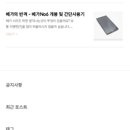
입니다. 최초 상태랑 최대한 같게 해드리려고, 원래
고, 나름 스펙상으로는 출시당시부터 꽤 괜찮은 핸드
필름을 다시 부착하다보니 기포가 많네요. 기본 상태
폰이었습니다. (제가 기억하는건 보아가 모델이었다
에서는..
베가의 반격 - 베가No6 개봉 및 간단사용기
는것 뿐이었지만...) 우여곡절끝에 베가넘버식스, 베
베가 시리즈 하면 생각나는것이 무엇이 있을까요? 보
가아이언에 이어 만져보게된 베가 R3 5.3인치라는
통 이병헌(?)을 많이 떠올리시지 않을까 싶습니다.
절대 작지 않은 화면크기를 가진 이 제품을 간단하게
(아니면 스카이...) 요즘 핸드폰에 관심이 부쩍 늘어
더보기
살펴보도록 하겠습니다. 처음사면 광고 딱지가 붙어
서 많이 알아보고 다녔는데, 아무래도 메인으로 쓰는
있습니다. 개인적으로 상당히 비효율적입니다. 이미
베가레이서1 이 있긴했지만 동영상 강의를 듣거나 할
구매한 고객에게 왜 다시 광고를 하는지... 상단에 근
때는 부족한 점이 많아서 고심끝에 선택한 폰이 베가
접센서와 전면 카메라 수화부가 일렬로 늘어서 있습
No6 였습니다. (경쟁사에 비해서 저렴한 가격에 태
니다. 일반적..
블릿에 가까운 제품으로는 베가No6 가 딱이라는 판
단!) 이왕 구매하게 된것 그냥 넘어가긴 아까워 간단
하게 개봉 및 사용기를 작성해 보도록 하겠습니다. 위
에 쨍한 정면사진은 봤으니 바로 뒷면부터 살펴보도
공지사항
록 하겠습니다. 개통한 기기는 SKT 전용 단말기지만
로고 각인제외하고는 크게 타통신사용 제품도 다른
점은 없어 보입니다. 후면에 카메라는 1300만 화
소..
최근 포스트
태그