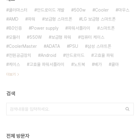
쿨러마스터
안드로이드 개발
500w
Cooler
마우스
AMD
파워
보급형 스마트폰
LG 보급형 스마트폰
80인증
Power supply
파워서플라이
스마트폰
모듈러
550W
보급형 파워
컴퓨터 케이스
CoolerMaster
ADATA
PSU
삼성 스마트폰
전원공급장치
Android
안드로이드
고효율 파워
케이스
고효율 파워서플라이
노트북
베가
쿨마
더보기
검색
전체 방문자