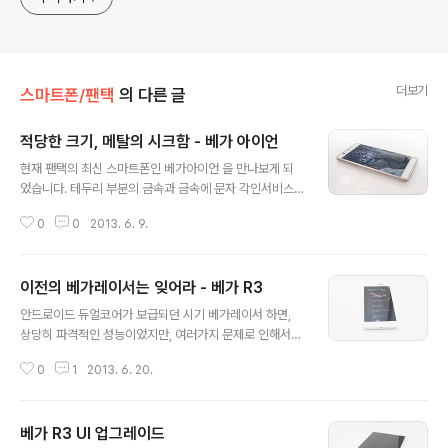
더보기
스마트폰/팬택
의 다른 글
적당한 크기, 메탈의 시크함 - 베가 아이언
글 내용
현재 팬택의 최신 스마트폰인 베가아이언 을 만나보게 되
었습니다. 테두리 부분의 금속과 금속에 문자 각인서비스
를 제공하여(6월 말까지) 더욱더 이슈가 되고있는 스마트
0
0
2013. 6. 9.
폰인데요. 벌써 베가 계열만 세대째(오래된 베가레이서1 도
있습니다.) 사용하는 입장에서 이 제품은 정말 소프트웨어
쪽에 다른 모델들에 비해서 신경을 많이쓴 느낌이 있습니
이전의 베가레이서는 잊어라 - 베가 R3
다. 그럼 이제 하나씩 살펴보도록 하겠습니다. 여느 폰들처
글 내용
럼 상단에 이어폰 삽입을 위한 연결부와, 하단에 충전 및 데
안드로이드 듀얼코어가 보급되던 시기 베가레이서 하면,
이터 케이블을 연결하기 위한 연결부가 있습니다. 베가레
상당히 파격적인 성능이었지만, 여러가지 문제로 인해서
이서1 시절만해도 측면에 충전단자가 있어서 불편했는데...
많은 소비자들에서 안좋은 인식을 심어준 기기였기도 합니
어느순간 팬택도 아래쪽에 다 위치를 시키고 있습니다. 볼
0
1
2013. 6. 20.
다. 그렇게 베가레이서2를 거쳐 나온 베가 R3 확실히 커진
륨 업 & 다운 버튼이 보입니다. 테두리의 메탈 부분과 잘 어
화면과 쿼드코어를 탑재하고, 나름 스펙상으로는 출시당시
울리는 톤으로 버튼을 구성했습니다. ..
부터 꽤 괜찮은 핸드폰이었습니다. (제가 기억하는건 보아
베가 R3 UI 업그레이드
가 모델이었다는것 뿐이었지만...) 우여곡절끝에 베가넘버
글 내용