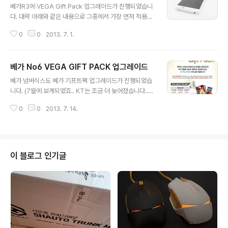
식스, 베가아이언에 이어 만져보게된 베가 R3 5.3인치라
베가R3에 VEGA Gift Pack 업그레이드가 진행되었습니
는 절대 작지 않은 화면크기를 가진 이 제품을 간단하게 살
다. 대략 아래와 같은 내용으로 그중에서 가장 먼저 적용된
펴보도록 하겠습니다. 처음사면 광고 딱지가 붙어있습니
건 베가R3 모델로써, 아래의 정식공지 내용을 보시면 좀더
다. 개인적으로 상당히 비효율적입니다. 이미 구매한 고객
0
0
2013. 7. 1.
파악이 쉬우실듯 합니다.(출처는 베가 홈페이지 입니다.)
에게 왜 다시 광고를 하는지... 상단에 근접센서와 전면 카
베가 아이언에서만 지원하던 하단바!!! 거기에 폰트까지 (사
메라 수화부가 일렬로 늘어서 있습니다. 일반적..
실 나머지 기능들은 있긴 하지만 제가 잘 사용안하는거라
베가 No6 VEGA GIFT PACK 업그레이드
일단 기대선상에서 제외 되었었습니다...) 그리고 업무로 바
글 내용
빠서 조금 늦어진 사용기를 이제서야 작성하게 되었습니
베가 넘버식스도 베가 기프트팩 업그레이드가 진행되었습
다. 이렇게 총 5가지의 하단 터치메뉴를 고를 수 있습니다.
니다. (7월에 보게되었죠.. KT는 조금 더 늦어졌습니다..)
개인적으로 작은 메뉴를 선호합니다. 일단 홈화면에서 메
베가아이언과 베가R3 에 우선 적용된 이 기능을 베가시리
뉴버튼을 누르고 홈 설정을 누르면 하단 바 타입 / 하단 바
0
0
2013. 7. 14.
즈의 가장큰 화면을 가진 베가넘버식스에서 활용이 가능해
테마 메뉴가 추가되었습니다. (아이콘 스타일도 추가되었
져서, 기쁜마음에 바로 업데이트를 진행해 보았습니다. S/
지만 다음에 소개를.....
W 업데이트 항목으로 가면 업데이트 하라고 안내가 나옵
니다. S/W 다운로드는 인터넷 속도에 따라 다르겠지만 압
축해제 및 설치 쪽은 너무빨리 지나가서 미처 캡쳐도 제때
이 블로그 인기글
못했습니다. 처음부팅하면 심플 홈 / T간편모드 / VEGA
홈 중에 어떤것을 사용할지 물어봅니다. 업데이트 하자마
자 뜨는 화면캡쳐 관련 팁! (이번 베가 기프트팩 업그레이드
인한 변경중 하나인 상단 인디케이터 및 하단 터치바를 제
외하고 캡쳐할 수 있는 기능이..