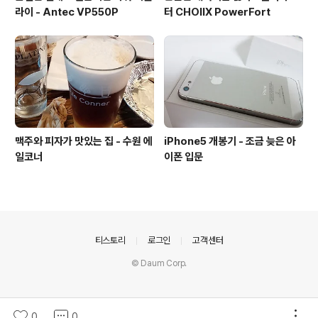
라이 - Antec VP550P
터 CHOIIX PowerFort
맥주와 피자가 맛있는 집 - 수원 에
iPhone5 개봉기 - 조금 늦은 아
일코너
이폰 입문
의안내
티스토리
로그인
고객센터
© Daum Corp.
0
0