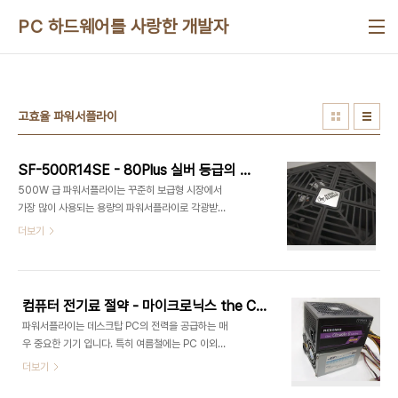
본문 바로가기
PC 하드웨어를 사랑한 개발자
고효율 파워서플라이
SF-500R14SE - 80Plus 실버 등급의 효율좋은 500W급 파워서플라이
500W 급 파워서플라이는 꾸준히 보급형 시장에서
가장 많이 사용되는 용량의 파워서플라이로 각광받
고 있습니다. 계속 더 좋은 컴퓨터 부품이 출시되지
더보기
만, 대부분의 환경에서는 500W 면 충분하고, 더 성
능이 올라가더라도 요즘의 추세에 맞춰서 계속 전력
을 적게 소모하도록 설계되어 출시되고 있기 때문에,
500W 급이면 대부분 충분할것이라고 생각됩니다.
컴퓨터 전기료 절약 - 마이크로닉스 the Classic II 500W + SJPM-C16 으로 알아보기
이번에 출시된 슈퍼플라워 SF-500R14SE의 경우
파워서플라이는 데스크탑 PC의 전력을 공급하는 매
500W 급이면서 80Plus Silver 인증을 받아 최대
우 중요한 기기 입니다. 특히 여름철에는 PC 이외에
효율이 88% 에 육박하는 굉장히 효율이 높은 파워
에어컨이나 선풍기등을 통해서도 많은 전력을 사용
더보기
서플라이 입니다. 간단하게 해당 제품을 살펴보도록
하기 때문에 누진세의 공포에서 벗어나기 힘든데요.
하겠습니다. 제품 겉에 비닐 포장을 함으로써 개봉했
이런 여름에 전력 사용량 등을 측정해서 월간 전력소