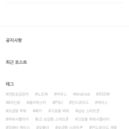
던 제품은 바로 확인이 가능합니다. 500W급에
비와 전기요금을 대략 체크가 가능하다면, 꽤나 유용
80Plus Silver 인증 제품으로, 고효율에 ..
할듯 합니다. SJPM-C16 이라는 기기는 이런 기능
을 담당해주는 기기인데요. 한번에 하나의 기기만 측
정을 할 수 있기 때문에 일반적인 사용을 해보고 월간
소모 전력 예상을 통해서 본인의 전력 사용대역에서
해당 기기의 전력 소모를 측정해주는 기기입니다. 여
공지사항
기에 Active PFC 를 지원해서 전력 효율을 높게한
파워서플라이와 Active PFC를 지원하지 않는 파워
서플라이를 통해서 같은 컴퓨터를 사용하더라도 ..
최근 포스트
태그
전원공급장치
노트북
마우스
Android
550W
80인증
쿨러마스터
PSU
안드로이드
케이스
보급형 파워
베가
고효율 파워
삼성 스마트폰
파워서플라이
LG 보급형 스마트폰
고효율 파워서플라이
컴퓨터 케이스
모듈러
보급형 스마트폰
안드로이드 개발