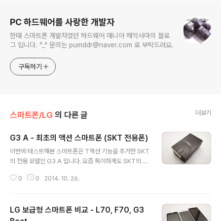
로그 정보
PC 하드웨어를 사랑한 개발자
한때 스마트폰 개발자였던 하드웨어 매니아 해악사마의 블로
그 입니다. ^_^ 문의는 pumddr@naver.com 로 부탁드려요.
구독하기
더보기
스마트폰/LG
의 다른 글
G3 A - 최초의 액션 스마트폰 (SKT 전용폰)
글 내용
이번에 테스트해본 스마트폰은 T액션 기능을 추가한 SKT
의 전용 모델인 G3 A 입니다. 요즘 특이하게도 SKT의 경
우 T전화 와 T액션 등 통신사 전용 애플리케이션을 삽입하
0
0
2014. 10. 26.
는 모습을 보여주고 있습니다.(물론 이 부분은 순정을 선호
하는 유저들에게는 독이 될 수 있는 부분입니다.) 그럼 지금
부터 제품을 살펴보도록 하겠습니다. G3 박스에 비해 크게
LG 보급형 스마트폰 비교 - L70, F70, G3
특별한 것은 없습니다. G3 계열이 보통 사용하던 금속 같
은 느낌의 상단 박스 디자인 대신반복되는 패턴을 넣은 디