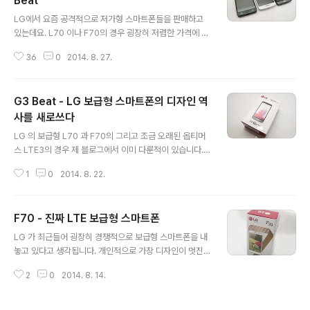
Beat
글 내용
자인을 채택했습니다. 뒷면은 LG 전체적으로 레드&화이
LG에서 요즘 공격적으로 저가형 스마트폰들을 판매하고
트 색상으로 제품특징을 표기하고 있습니다. T액션기능이
있는데요. L70 이나 F70의 경우 굉장히 저렴한 가격에 구
특별해 보입니다. 그냥 봐서는 G3 시리즈는 정말 판박이가
매가 가능한 기종입니다. (0원 이거나 그보다 좋은 조건이
따로없습니다. SKT 전용폰 치고는 LG 로고를 그대로 유
36
0
2014. 8. 27.
죠. 거의 매번 ^^) 이번에는 우연하게도 현재 제 손에 3대
지했습니다.(예전 팬택의..
의 보급형 LG 스마트폰이 모두 준비가 되어있는 상태로 간
단하게 세가지 모델을 비교해 보도록 하겠습니다. 왼쪽부
G3 Beat - LG 보급형 스마트폰의 디자인 역
터 L70, F70, G3 Beat 의 순서대로 입니다. 간단하게 스
펙을 비교해 보도록 하겠습니다. 추가적으로 L70은 3G
사를 새로쓰다
글 내용
모델이며, F70 및 G3 Beat 는 LTE 지원 모델입니다. 뒷
LG 의 보급형 L70 과 F70의 그리고 조금 오래된 옵티머
판의 경우 L70과 F70의 경우 G pro 2 를 닮아 있는 직물
스 LTE3의 경우 제 블로그에서 이미 다룬적이 있습니다.
같은 느낌의 프라스틱으로 되어있으며, G3 Beat 의 경우
하지만 세 모델 모두 공통적으로 약간 부족한 부분들이 있
는 G3 를 닮은 가로줄형태의 금속 헤어라인 느낌을 ..
1
0
2014. 8. 22.
었고, 특힌아 배터리의 갯수라던가 디자인적인 부분이 다
소 약점이 있었던것이 사실입니다. 이번에 사용해볼 LG G
3 Beat 의 경우 그 이름 답게 G3의 디자인을 닮은 제품으
F70 - 진짜 LTE 보급형 스마트폰
로 알려져 있습니다. G3 Beat(G3 비트)는 어떤 제품인지
글 내용
확인해보도록 하겠습니다. LG G3 Beat 는 다른 G 시리
LG 가 최근들어 굉장히 경쟁적으로 보급형 스마트폰을 내
즈와는 다르게 제품 외형을 찍은 사진이 박스에 인쇄되어
놓고 있다고 생각됩니다. 개인적으로 가장 디자인이 멋진
있습니다. LG의 보급형 모델들은 F70이나 L70 또한 제
보급형 스마트폰은 G3 Beat 라고 생각되지만, 안타깝게
품 외형이 박스 겉면에 인쇄되어 나와서, 이 부분은 동일하
2
0
2014. 8. 14.
도 보급형 치고는 가격이 조금 높은지라, 이번에는 LG 의 L
게 따라가는 모습입니다. 여러가지 특징이 있지만, 쿼드코
TE 보급형 스마트폰인 F70 을 살펴보도록 하겠습니다. 0
어와 레이저..
원 또는 그 이상 저렴하게 구매가 가능한 모델이면서도, G