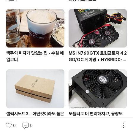
맥주와 피자가 맛있는 집 - 수원 에
MSI N760GTX 트윈프로저 4 2
일코너
GD/OC 게이밍 + HYBRID0-6
000RE 게이밍 600W
갤럭시노트3 - 어떤것이라도 높은
모듈러로 더 편리해지고, 용량도
만족도를 주는 스마트폰
넉넉한 - 쿨러마스터 THUNDER
0
0
M 620W