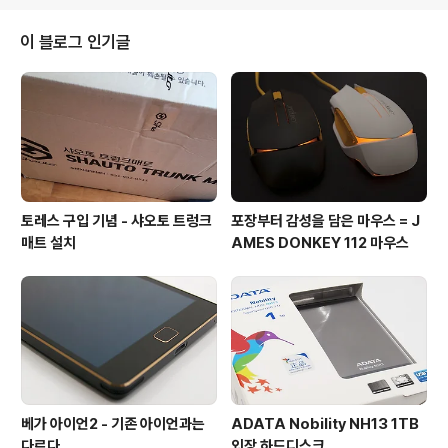
시리즈에 적용되어 있는 노크코드, 노크온 등을 지원해서
보급형이면서도 참 편리한 제품으로 알려져 있는데요! 어
이 블로그 인기글
떤 제품인지 살펴보겠습니다!! 보급형 기종이라 고급형의
박스를 사용하지 않습니다. L70 과 흡사한 박스인데 사이
즈가 좀 더 작습니다. 박스는 간단하게 봉일씰로 봉인되어
있고, 뚜껑이 별도로 없는 일체형 구조입니다. 박스를 개봉
하면, 박스에 딱 맞는 사이즈..
토레스 구입 기념 - 샤오토 트렁크
포장부터 감성을 담은 마우스 = J
매트 설치
AMES DONKEY 112 마우스
베가 아이언2 - 기존 아이언과는
ADATA Nobility NH13 1TB
다르다
외장 하드디스크